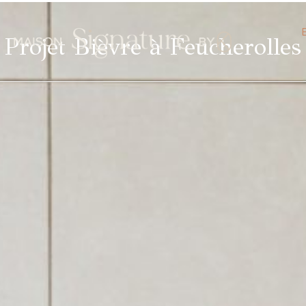
Projet Bièvre à Feucherolles