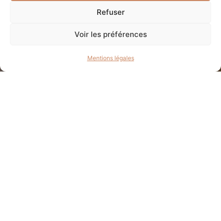
Refuser
Voir les préférences
Mentions légales
La maison, répartie sur trois étages, a fait l’objet
d’une rénovation complète afin d’optimiser les
espaces tout en conservant son caractère. Au
rez-de-chaussée, le parquet du séjour a été
poncé pour retrouver son éclat d’origine, les murs
ont été rafraîchis avec de nouvelles couches de
peinture, et un éclairage moderne a été installé
pour créer une ambiance chaleureuse et
fonctionnelle. Une bibliothèque sur mesure a été
conçue pour occuper toute une paroi, apportant