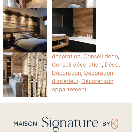
décoration
,
Conseil déco
,
Conseil décoration
,
Déco
,
Décoration
,
Décoration
d'intérieur
,
Décorer son
appartement