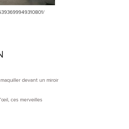
756393699949310801/
N
maquiller devant un miroir
’œil, ces merveilles